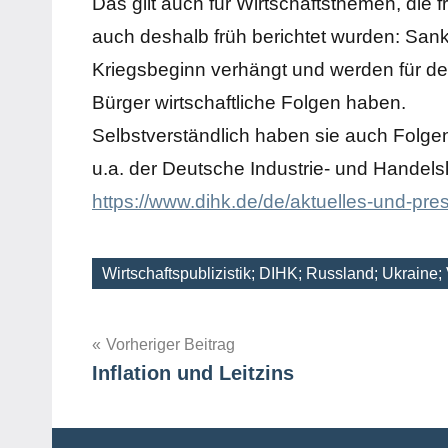
Das gilt auch für Wirtschaftsthemen, die f
auch deshalb früh berichtet wurden: San
Kriegsbeginn verhängt und werden für d
Bürger wirtschaftliche Folgen haben.
Selbstverständlich haben sie auch Folgen
u.a. der Deutsche Industrie- und Handels
https://www.dihk.de/de/aktuelles-und-pre
Wirtschaftspublizistik; DIHK; Russland; Ukraine; 
Schlagwörter
Beitragsnavigation
Vorheriger Beitrag
Inflation und Leitzins