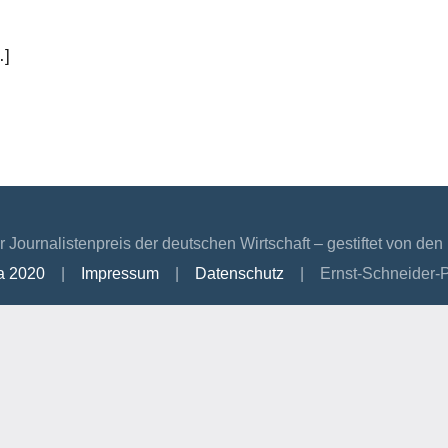
…]
r Journalistenpreis der deutschen Wirtschaft – gestiftet von d
la 2020
|
Impressum
|
Datenschutz
| Ernst-Schneider-P