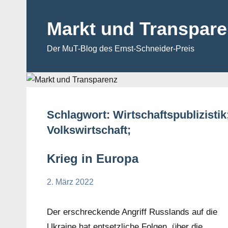
Zum
Inhalt
Markt und Transpar
springen
Der MuT-Blog des Ernst-Schneider-Preis
Schlagwort:
Wirtschaftspublizisti
Volkswirtschaft;
Krieg in Europa
2. März 2022
Hartmut
Kommentar
Spiesecke
Der erschreckende Angriff Russlands auf die
Ukraine hat entsetzliche Folgen, über die