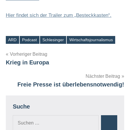
Hier findet sich der Trailer zum „Besteckkasten“.
ARD
Podcast
Schlesinger
Wirtschaftsjournalismus
Schlagwörter
Beitragsnavigation
Vorheriger Beitrag
Krieg in Europa
Nächster Beitrag
Freie Presse ist überlebensnotwendig!
Suche