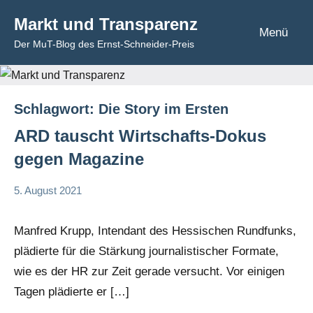
Zum
Markt und Transparenz
Inhalt
Menü
Der MuT-Blog des Ernst-Schneider-Preis
springen
Schlagwort:
Die Story im Ersten
ARD tauscht Wirtschafts-Dokus
gegen Magazine
5. August 2021
Hartmut
Kommentar
Spiesecke
Manfred Krupp, Intendant des Hessischen Rundfunks,
plädierte für die Stärkung journalistischer Formate,
wie es der HR zur Zeit gerade versucht. Vor einigen
Tagen plädierte er […]